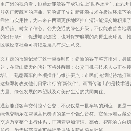
从更广阔的视角看，恒通新能源客车成功驶上“世界屋脊”，正式开
了服务广袤藏区的序曲。它验证了先进新能源技术在极端环境下
可靠性与实用性，为未来在西藏更多地区推广清洁能源交通积累
宝贵经验、树立了信心。公共交通的绿色升级，不仅能改善当地
民的出行条件，促进城乡连接，也对保护脆弱的高原生态环境、
动区域经济社会可持续发展具有深远意义。
图文并茂的报道记录了这一重要时刻：崭新的客车整齐排列，身
哈达，在雪山蓝天的映衬下格外醒目；公交司机与技术人员正在
受培训，熟悉新车的各项操作与维护要点；市民们充满期待地打
着这些即将改变他们日常出行的“新伙伴”。画面传递出的是技术进
的力量、绿色发展的希望以及对美好生活的共同向往。
恒通新能源客车交付拉萨公交，不仅仅是一批车辆的到位，更是
曲绿色交响乐在雪域高原奏响的第一个强劲音符。它预示着西藏
共交通乃至整个出行体系，正朝着更加清洁、高效、智能的方向
步前行，为雪域高原的可持续发展注入新的绿色动能。