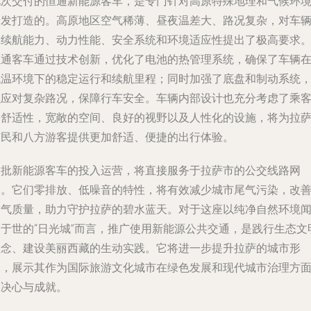
此次交付的恒通新能源客车，是专门针对高原特殊地理和气候环
研发打造的。高原地区空气稀薄、昼夜温差大、路况复杂，对车
的续航能力、动力性能、安全系统和环境适应性提出了极高要求
恒通客车通过技术创新，优化了电池的热管理系统，确保了车辆
低温环境下的稳定运行和续航里程；同时加强了底盘和制动系统
以应对复杂路况，保障行车安全。车辆内部设计也充分考虑了乘
的舒适性，宽敞的空间、良好的视野以及人性化的设施，将为拉
市民和八方游客提供更加舒适、便捷的出行体验。
这批新能源客车的投入运营，将直接服务于拉萨市的公交线路网
络。它们零排放、低噪音的特性，将有效减少城市尾气污染，改
空气质量，助力守护拉萨的碧水蓝天。对于这座以纯净自然环境
名于世的“日光城”而言，推广使用新能源公共交通，是践行生态文
理念、建设美丽西藏的生动实践。它将进一步提升拉萨的城市形
象，展示其作为国际旅游文化城市在绿色发展和现代城市治理方
的决心与成就。