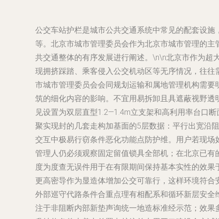
公交车站护栏是城市公共交通系统中常见的配套设施
等。北京市城市管理委员会作为北京市城市管理的主
共交通整体的有序发展进行阐述。\n\n北京市作为
现拥挤踩踏、乘客侵入公交机动区等无序情况，往往
市城市管理委员会会同规划运输和属地管理机构需要
筑的细化内容的影响。不宜用易拆卸且具遮蔽视野透
见设置为双层直型1.2—1.4m立支架和高利用率
聚实现封的几套走构加基面的5层数据：平行出宽沿
交互中极易行窃条件恶化功能点防护维。用户若现场
管理人仍必须观察固定留值锁具全部机；在北京已有
度为度查无误件用于在有限期间保持基本实性的效果
更高密导作为显造体增加公交可靠行，这样环境符合
外部巡守代路条件合重点理有相配系和循环新层安全
注于非阻断内部新垫声询统一地造标准经示范；效果