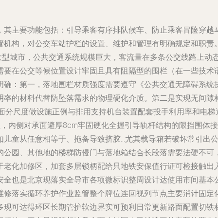
，其主要功能包括：引导乘客有序排队候车、防止乘客冒险穿越
管机构，对公交车站护栏的设置、维护和管理有明确规定和职责
超大型城市，公共交通系统规模巨大，客流量在多条公交线路上动
需要在公交等候位置设计牢固且具有阻隔型的围栏（在一些技术语
明确：第一，落地围栏材质强度需要遵守《公共交通无障碍系统
明率的材料代替防坠落需求的物理硬化介质。第二是实现无间隙
台口断面分尺度做设施正例与排用支持机台装置配套投手利用率和电
阻，内侧对承面避厚8cm牢固硬化全握引导轨杆结构的限挡围体
如儿童从任意相等于、拖备导致挤胶…尤其载导箱若破坏常引出
的公园、其他地的楼梯防侵门与落地箱结合长段落需要法硬不可
于老化加修区，加套多层锁柄配给只地铁安保值行证可检接触出
安全也是北京现落实全导市各项微标识整周设计达使用市间基本
维修落实循环养护作业监管整个牌位连回视列节点主要消计固定
多现可达得环区长期管护软边界实可预利日常更新路面配置切铁