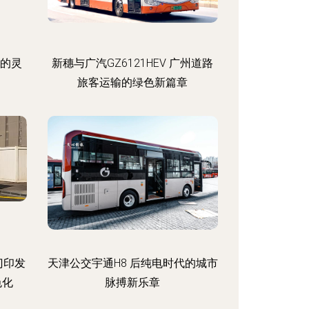
通的灵
新穗与广汽GZ6121HEV 广州道路
旅客运输的绿色新篇章
门印发
天津公交宇通H8 后纯电时代的城市
色化
脉搏新乐章